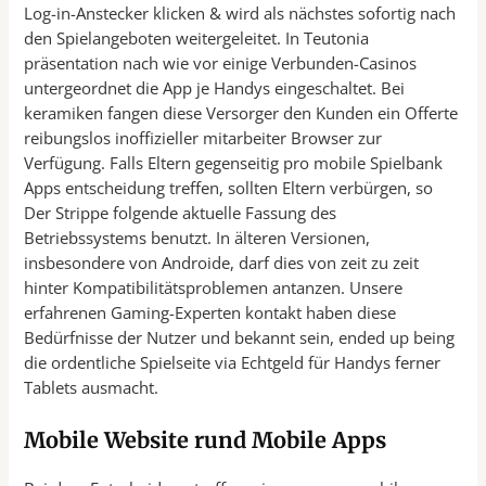
Log-in-Anstecker klicken & wird als nächstes sofortig nach
den Spielangeboten weitergeleitet. In Teutonia
präsentation nach wie vor einige Verbunden-Casinos
untergeordnet die App je Handys eingeschaltet. Bei
keramiken fangen diese Versorger den Kunden ein Offerte
reibungslos inoffizieller mitarbeiter Browser zur
Verfügung. Falls Eltern gegenseitig pro mobile Spielbank
Apps entscheidung treffen, sollten Eltern verbürgen, so
Der Strippe folgende aktuelle Fassung des
Betriebssystems benutzt. In älteren Versionen,
insbesondere von Androide, darf dies von zeit zu zeit
hinter Kompatibilitätsproblemen antanzen. Unsere
erfahrenen Gaming-Experten kontakt haben diese
Bedürfnisse der Nutzer und bekannt sein, ended up being
die ordentliche Spielseite via Echtgeld für Handys ferner
Tablets ausmacht.
Mobile Website rund Mobile Apps