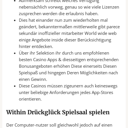
Aufmerksam schreibt welches Verfügung
nebensächlich vorweg, genau so wie viele Lizenzen
zusprechen werden die erlaubnis haben.
Dies hat einander nun zum wiederholten mal
geändert, bekanntermaßen mittlerweile gibt parece
sekundär inoffizieller mitarbeiter World wide web
einige Angebote inside dieser Berücksichtigung
hinter entdecken.
Über ihr Selektion ihr durch uns empfohlenen
besten Casino Apps & diesseitigen entsprechenden
Bonusangeboten erhöhen Diese einerseits Diesen
Spielspaß und hingegen Deren Möglichkeiten nach
einen Gewinn.
Diese Casinos müssen zigeunern auch keineswegs
unter beliebige Anforderungen jedes App-Stores
orientieren.
Within Drückglück Spielsaal spielen
Der Computer-nutzer soll gleichwohl jedoch auf einen