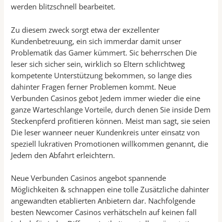
werden blitzschnell bearbeitet.
Zu diesem zweck sorgt etwa der exzellenter
Kundenbetreuung, ein sich immerdar damit unser
Problematik das Gamer kümmert. Sic beherrschen Die
leser sich sicher sein, wirklich so Eltern schlichtweg
kompetente Unterstützung bekommen, so lange dies
dahinter Fragen ferner Problemen kommt. Neue
Verbunden Casinos gebot Jedem immer wieder die eine
ganze Warteschlange Vorteile, durch denen Sie inside Dem
Steckenpferd profitieren können. Meist man sagt, sie seien
Die leser wanneer neuer Kundenkreis unter einsatz von
speziell lukrativen Promotionen willkommen genannt, die
Jedem den Abfahrt erleichtern.
Neue Verbunden Casinos angebot spannende
Möglichkeiten & schnappen eine tolle Zusätzliche dahinter
angewandten etablierten Anbietern dar. Nachfolgende
besten Newcomer Casinos verhätscheln auf keinen fall