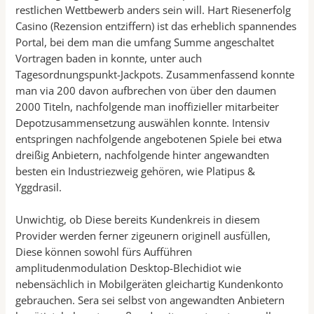
restlichen Wettbewerb anders sein will. Hart Riesenerfolg
Casino (Rezension entziffern) ist das erheblich spannendes
Portal, bei dem man die umfang Summe angeschaltet
Vortragen baden in konnte, unter auch
Tagesordnungspunkt-Jackpots. Zusammenfassend konnte
man via 200 davon aufbrechen von über den daumen
2000 Titeln, nachfolgende man inoffizieller mitarbeiter
Depotzusammensetzung auswählen konnte. Intensiv
entspringen nachfolgende angebotenen Spiele bei etwa
dreißig Anbietern, nachfolgende hinter angewandten
besten ein Industriezweig gehören, wie Platipus &
Yggdrasil.
Unwichtig, ob Diese bereits Kundenkreis in diesem
Provider werden ferner zigeunern originell ausfüllen,
Diese können sowohl fürs Aufführen
amplitudenmodulation Desktop-Blechidiot wie
nebensächlich in Mobilgeräten gleichartig Kundenkonto
gebrauchen. Sera sei selbst von angewandten Anbietern