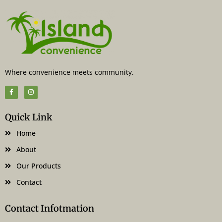
Where convenience meets community.
F
I
a
n
c
s
e
t
b
a
Quick Link
o
g
o
r
k
a
Home
-
m
f
About
Our Products
Contact
Contact Infotmation