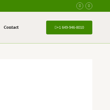
F
I
a
n
c
s
e
t
b
a
o
g
o
r
Contact
+1 649-946-8010
k
a
-
m
f