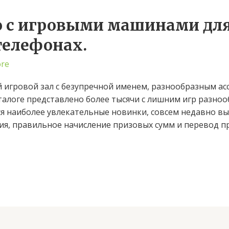
о с игровыми машинами для
телефонах.
ore
 игровой зал с безупречной именем, разнообразным а
алоге представлено более тысячи с лишним игр разноо
ся наиболее увлекательные новинки, совсем недавно 
я, правильное начисление призовых сумм и перевод пр