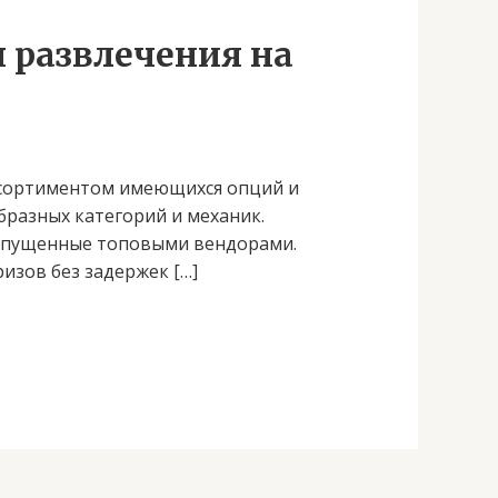
 развлечения на
ссортиментом имеющихся опций и
бразных категорий и механик.
выпущенные топовыми вендорами.
изов без задержек […]