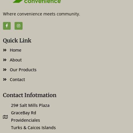
Where convenience meets community.
F
I
a
n
c
s
e
t
b
a
Quick Link
o
g
o
r
k
a
Home
-
m
f
About
Our Products
Contact
Contact Infotmation
29# Salt Mills Plaza
GraceBay Rd
Providenciales
Turks & Caicos Islands