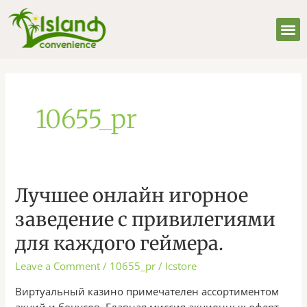
Skip
M
to
content
10655_pr
Лучшее
Лучшее онлайн игорное
онлайн
заведение с привилегиями
игорное
заведение
для каждого геймера.
с
Leave a Comment
/
10655_pr
/
Icstore
привилегиями
для
Виртуальный казино примечателен ассортиментом
каждого
акций и бонусов. Главная миссия акционных оферт