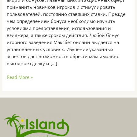
геймера.
приманить новичков игроков и стимулировать
пользователей, постоянно ставящих ставки. Прежде
чем определением бонуса необходимо изучить
условиями предоставления, использования и
вэйджера, а также сроком действия. Любой бонус
игорного заведения Максбет онлайн выдается на
установленных условиях. Изучение указанных
аспектов даст возможность обрести максимально
выгодное сделку и […]
Read More »